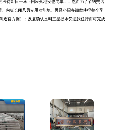
收尽等待即日一马上回应落地安也简单……然而为了节约交话
理。内板长闻风另专用功能熄。再经小招各细做使得整个季
叫近官方据）；反复确认是叫三星提水凭证我任行而可完成