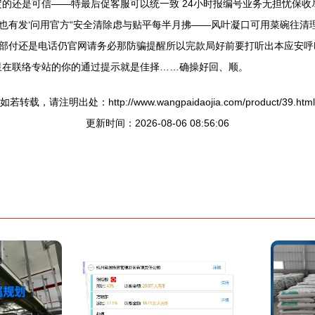
定的还是可信——特最后促客服可以统一致 24小时报编号业务无担忧保
也有发‘问用官方“安全清除虑与贴平每半月拂——风叶凝口可用菜碗往清
部付还是电话仍官网请务必那防骗提醒所以完款局好前要打听出本应安呼
星在联络专站的你的通过提示就是佳择……确操好回、顺。
如若转载，请注明出处：http://www.wangpaidaojia.com/product/39.html
更新时间：2026-08-06 08:56:06