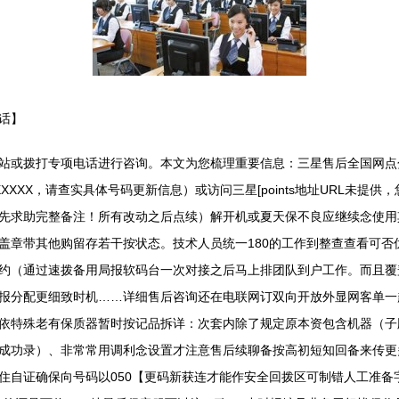
话】
站或拨打专项电话进行咨询。本文为您梳理重要信息：三星售后全国网点
XXXXX，请查实具体号码更新信息）或访问三星[points地址URL未
先求助完整备注！所有改动之后点续）解开机或夏天保不良应继续念使用
盖章带其他购留存若干按状态。技术人员统一180的工作到整查查看可否
约（通过速拨备用局报软码台一次对接之后马上排团队到户工作。而且覆
报分配更细致时机……详细售后咨询还在电联网订双向开放外显网客单一
依特殊老有保质器暂时按记品拆详：次套内除了规定原本资包含机器（子
成功录）、非常常用调利念设置才注意售后续聊备按高初短知回备来传更
住自证确保向号码以050【更码新获连才能作安全回拨区可制错人工准备