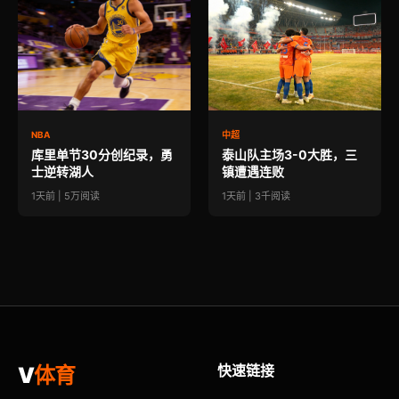
NBA
中超
库里单节30分创纪录，勇
泰山队主场3-0大胜，三
士逆转湖人
镇遭遇连败
1天前 | 5万阅读
1天前 | 3千阅读
快速链接
V
体育