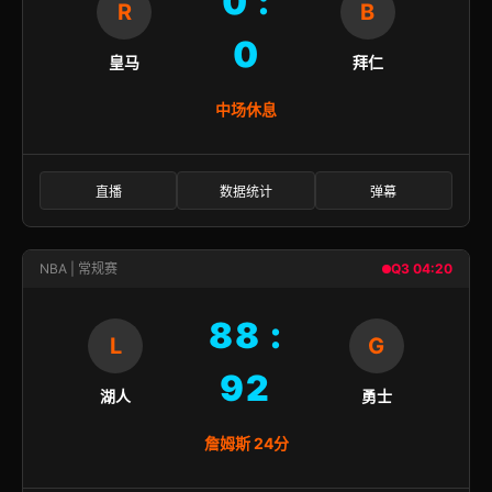
0 :
R
B
0
皇马
拜仁
中场休息
直播
数据统计
弹幕
NBA | 常规赛
Q3 04:20
88 :
L
G
92
湖人
勇士
詹姆斯 24分