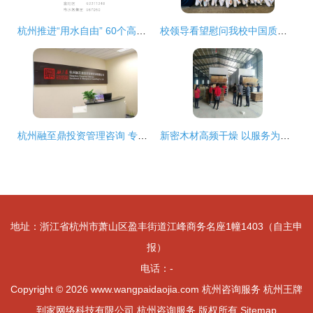
杭州推进“用水自由” 60个高层小区列入明年首批二次供水改造名单
校领导看望慰问我校中国质量(杭州)大会国际志愿者
杭州融至鼎投资管理咨询 专业引领杭州咨询服务市场的力量
新密木材高频干燥 以服务为先，杭州在线咨询为您排忧解难
地址：浙江省杭州市萧山区盈丰街道江峰商务名座1幢1403（自主申
报）
电话：-
Copyright © 2026
www.wangpaidaojia.com
杭州咨询服务
杭州王牌
到家网络科技有限公司
杭州咨询服务
版权所有
Sitemap